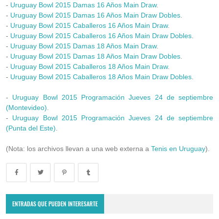
-
Uruguay Bowl 2015 Damas 16 Años Main Draw
.
-
Uruguay Bowl 2015 Damas 16 Años Main Draw Dobles
.
-
Uruguay Bowl 2015 Caballeros 16 Años Main Draw
.
-
Uruguay Bowl 2015 Caballeros 16 Años Main Draw Dobles
.
-
Uruguay Bowl 2015 Damas 18 Años Main Draw
.
-
Uruguay Bowl 2015 Damas 18 Años Main Draw Dobles
.
-
Uruguay Bowl 2015 Caballeros 18 Años Main Draw
.
-
Uruguay Bowl 2015 Caballeros 18 Años Main Draw Dobles
.
-
Uruguay Bowl 2015 Programación Jueves 24 de septiembre
(Montevideo)
.
-
Uruguay Bowl 2015 Programación Jueves 24 de septiembre
(Punta del Este)
.
(Nota: los archivos llevan a una web externa a
Tenis en Uruguay
).
Copa Davis 2024: Uruguay enfrentará a Bolivia como visitante por
el Grupo Mundial II
ENTRADAS QUE PUEDEN INTERESARTE
February 10, 2024