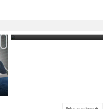
Los tenistas uruguayos volvieron a dejar su marca
en el torneo de Santana do Livramento
November 29, 2022
o
Entradas antiguas