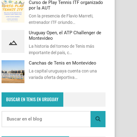
Curso de Play Tennis ITF organizado
por la AUT
Con la presencia de Flavio Marreti,
entrenador ITF oriundo…
Uruguay Open, el ATP Challenger de
Montevideo
La historia del torneo de Tenis más
importante del país, c…
Canchas de Tenis en Montevideo
La capital uruguaya cuenta con una
variada oferta deportiva…
BUSCAR EN TENIS EN URUGUAY