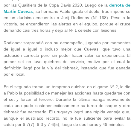
por las Qualifiers de la Copa Davis 2020. Luego de la
derrota de
Martín Cuevas
, su hermano Pablo igualó el duelo, tras imponerse
en un durísimo encuentro a Jurij Rodionov (Nº 168). Pese a la
victoria, se encendieron las alertas en el equipo, porque el cruce
demandó casi tres horas y dejó al Nº 1 celeste con lesiones.
Rodionov sorprendió con su desempeño, jugando por momentos
de igual a igual o incluso mejor que Cuevas, que tuvo una
actuación correcta pero sin poder hacer valer su experiencia. El
primer set no tuvo quiebres de servicio, motivo por el cual la
definición llegó por la vía del tiebreak, instancia que fue ganada
por el local.
En el segundo tramo, un temprano quiebre en el game Nº 2, le dio
a Pablo la posibilidad de manejar las acciones hasta quedarse con
el set y forzar el tercero. Durante la última manga nuevamente
cada uno pudo sostener exitosamente su turno de saque y otro
tiebreak fue necesario. El uruguayo logró una rápida ventaja que,
aunque el austríaco recortó, no le fue suficiente para evitar la
caída por 6-7(7), 6-3 y 7-6(5), luego de dos horas y 49 minutos.