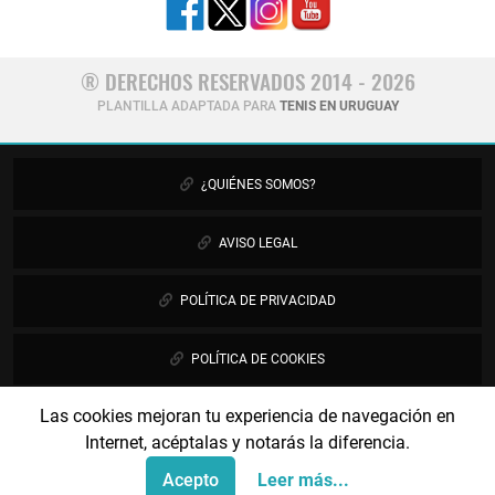
® DERECHOS RESERVADOS 2014 - 2026
PLANTILLA ADAPTADA PARA
TENIS EN URUGUAY
¿QUIÉNES SOMOS?
AVISO LEGAL
POLÍTICA DE PRIVACIDAD
POLÍTICA DE COOKIES
Las cookies mejoran tu experiencia de navegación en
PUBLICIDAD
Internet, acéptalas y notarás la diferencia.
CONTÁCTANOS
Acepto
Leer más...