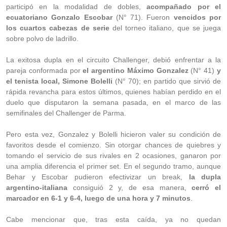
participó en la modalidad de dobles,
acompañado por el
ecuatoriano Gonzalo Escobar
(N° 71). Fueron
vencidos por
los cuartos cabezas de serie
del torneo italiano, que se juega
sobre polvo de ladrillo.
La exitosa dupla en el circuito Challenger, debió enfrentar a la
pareja conformada por
el argentino Máximo Gonzalez
(N° 41)
y
el tenista local, Simone Bolelli
(N° 70); en partido que sirvió de
rápida revancha para estos últimos, quienes habían perdido en el
duelo que disputaron la semana pasada, en el marco de las
semifinales del Challenger de Parma.
Pero esta vez, Gonzalez y Bolelli hicieron valer su condición de
favoritos desde el comienzo. Sin otorgar chances de quiebres y
tomando el servicio de sus rivales en 2 ocasiones, ganaron por
una amplia diferencia el primer set. En el segundo tramo, aunque
Behar y Escobar pudieron efectivizar un break,
la dupla
argentino-italiana
consiguió 2 y, de esa manera,
cerró el
marcador en 6-1 y 6-4, luego de una hora y 7 minutos
.
Cabe mencionar que, tras esta caída, ya no quedan