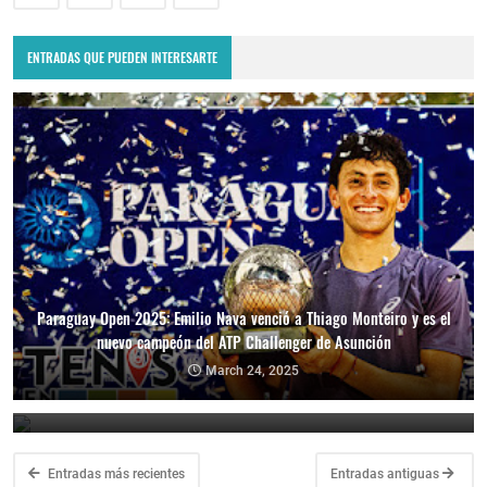
ENTRADAS QUE PUEDEN INTERESARTE
Paraguay Open 2025: Emilio Nava venció a Thiago Monteiro y es el
nuevo campeón del ATP Challenger de Asunción
Paraguay Open 2025: Thiago Monteiro vs. Emilio Nava por el título
en el ATP Challenger de Asunción
March 24, 2025
March 23, 2025
Entradas más recientes
Entradas antiguas