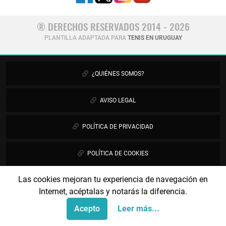
® DERECHOS RESERVADOS 2014 - 2026
PLANTILLA ADAPTADA PARA
TENIS EN URUGUAY
¿QUIÉNES SOMOS?
AVISO LEGAL
POLÍTICA DE PRIVACIDAD
POLÍTICA DE COOKIES
Las cookies mejoran tu experiencia de navegación en
PUBLICIDAD
Internet, acéptalas y notarás la diferencia.
CONTÁCTANOS
Acepto
Leer más...