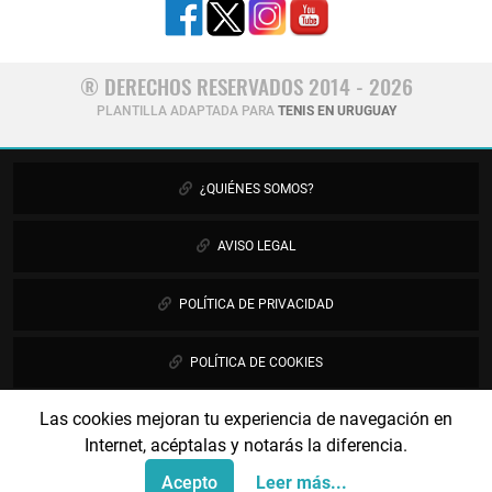
® DERECHOS RESERVADOS 2014 - 2026
PLANTILLA ADAPTADA PARA
TENIS EN URUGUAY
¿QUIÉNES SOMOS?
AVISO LEGAL
POLÍTICA DE PRIVACIDAD
POLÍTICA DE COOKIES
Las cookies mejoran tu experiencia de navegación en
PUBLICIDAD
Internet, acéptalas y notarás la diferencia.
CONTÁCTANOS
Acepto
Leer más...