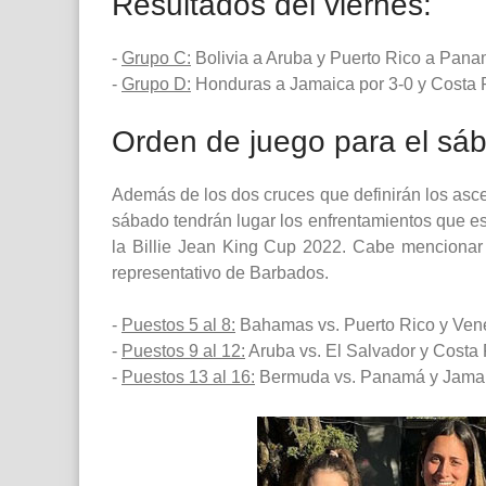
Resultados del viernes:
-
Grupo C:
Bolivia a Aruba y Puerto Rico a Pana
-
Grupo D:
Honduras a Jamaica por 3-0 y Costa R
Orden de juego para el sá
Además de los dos cruces que definirán los asc
sábado tendrán lugar los enfrentamientos que es
la Billie Jean King Cup 2022. Cabe mencionar 
representativo de Barbados.
-
Puestos 5 al 8:
Bahamas vs. Puerto Rico y Ven
-
Puestos 9 al 12:
Aruba vs. El Salvador y Costa 
-
Puestos 13 al 16:
Bermuda vs. Panamá y Jamaic