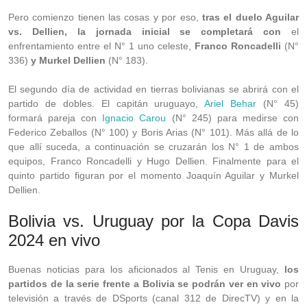
Pero comienzo tienen las cosas y por eso,
tras el duelo Aguilar
vs. Dellien, la jornada inicial se completará con
el
enfrentamiento entre el N° 1 uno celeste,
Franco Roncadelli
(N°
336)
y Murkel Dellien
(N° 183).
El segundo día de actividad en tierras bolivianas se abrirá con el
partido de dobles. El capitán uruguayo,
Ariel Behar
(N° 45)
formará pareja con
Ignacio Carou
(N° 245) para medirse con
Federico Zeballos (N° 100) y Boris Arias (N° 101). Más allá de lo
que allí suceda, a continuación se cruzarán los N° 1 de ambos
equipos, Franco Roncadelli y Hugo Dellien. Finalmente para el
quinto partido figuran por el momento Joaquín Aguilar y Murkel
Dellien.
Bolivia vs. Uruguay por la Copa Davis
2024 en vivo
Buenas noticias para los aficionados al Tenis en Uruguay,
los
partidos de la serie frente a Bolivia se podrán ver en vivo
por
televisión a través de DSports (canal 312 de DirecTV) y en la