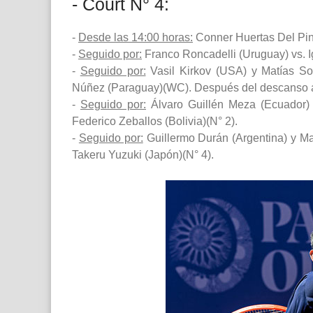
- Court N° 4:
-
Desde las 14:00 horas:
Conner Huertas Del Pino
-
Seguido por:
Franco Roncadelli (Uruguay) vs. I
-
Seguido por:
Vasil Kirkov (USA) y Matías Sot
Núñez (Paraguay)(WC). Después del descanso 
-
Seguido por:
Álvaro Guillén Meza (Ecuador) y
Federico Zeballos (Bolivia)(N° 2).
-
Seguido por:
Guillermo Durán (Argentina) y Ma
Takeru Yuzuki (Japón)(N° 4).