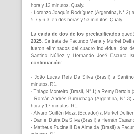
hora y 12 minutos. Qualy.
- Lorenzo Joaquín Rodríguez (Argentina, N° 2) a
5-7 y 6-3, en dos horas y 53 minutos. Qualy.
La
caída de dos de los preclasificados
qued
2025
. Se trata de Facundo Mena y Murkel Delli
fueron eliminados del cuadro individual dos de
Santino Núñez y Hernando José Escurra Is
continuación:
- João Lucas Reis Da Silva (Brasil) a Santin
minutos. R1.
- Thiago Monteiro (Brasil, N° 1) a Remy Bertola (
- Román Andrés Burruchaga (Argentina, N° 3) a 
hora y 17 minutos. R1.
- Álvaro Guillén Meza (Ecuador) a Murkel Dellien 
- Daniel Dutra Da Silva (Brasil) a Hernán Casano
- Matheus Pucinelli De Almeida (Brasil) a Facu