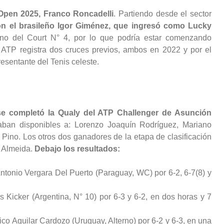
Open 2025, Franco Roncadelli
. Partiendo desde el sector
on el brasileño Igor Giménez, que ingresó como Lucky
rno del Court N° 4, por lo que podría estar comenzando
la ATP registra dos cruces previos, ambos en 2022 y por el
presentante del Tenis celeste.
se completó la Qualy del ATP Challenger de Asunción
aban disponibles a: Lorenzo Joaquín Rodríguez, Mariano
Pino. Los otros dos ganadores de la etapa de clasificación
e Almeida.
Debajo los resultados:
Antonio Vergara Del Puerto (Paraguay, WC) por 6-2, 6-7(8) y
s Kicker (Argentina, N° 10) por 6-3 y 6-2, en dos horas y 7
co Aguilar Cardozo (Uruguay, Alterno) por 6-2 y 6-3, en una