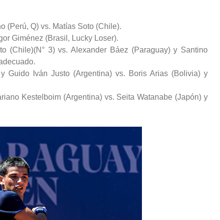
 (Perú, Q) vs. Matías Soto (Chile).
gor Giménez (Brasil, Lucky Loser).
o (Chile)(N° 3) vs. Alexander Báez (Paraguay) y Santino
adecuado.
 Guido Iván Justo (Argentina) vs. Boris Arias (Bolivia) y
riano Kestelboim (Argentina) vs. Seita Watanabe (Japón) y