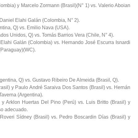
ombia) y Marcelo Zormann (Brasil)(N° 1) vs. Valerio Aboian
Daniel Elahi Galán (Colombia, N° 2).
tina, Q) vs. Emilio Nava (USA).
dos Unidos, Q) vs. Tomás Barrios Vera (Chile, N° 4).
l Elahi Galán (Colombia) vs. Hernando José Escurra Isnardi
 (Paraguay)(WC).
entina, Q) vs. Gustavo Ribeiro De Almeida (Brasil, Q).
asil) y Paulo André Saraiva Dos Santos (Brasil) vs. Hernán
averna (Argentina).
 Arklon Huertas Del Pino (Perú) vs. Luis Britto (Brasil) y
nso adecuado.
overi Sídney (Brasil) vs. Pedro Boscardin Días (Brasil) y