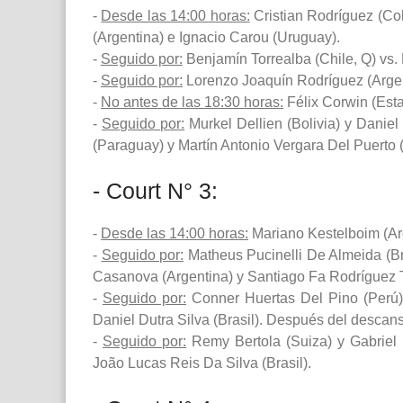
-
Desde las 14:00 horas:
Cristian Rodríguez (Col
(Argentina) e Ignacio Carou (Uruguay).
-
Seguido por:
Benjamín Torrealba (Chile, Q) vs. 
-
Seguido por:
Lorenzo Joaquín Rodríguez (Argen
-
No antes de las 18:30 horas:
Félix Corwin (Esta
-
Seguido por:
Murkel Dellien (Bolivia) y Danie
(Paraguay) y Martín Antonio Vergara Del Puerto
- Court N° 3:
-
Desde las 14:00 horas:
Mariano Kestelboim (Arg
-
Seguido por:
Matheus Pucinelli De Almeida (Br
Casanova (Argentina) y Santiago Fa Rodríguez T
-
Seguido por:
Conner Huertas Del Pino (Perú) y
Daniel Dutra Silva (Brasil). Después del desca
-
Seguido por:
Remy Bertola (Suiza) y Gabriel R
João Lucas Reis Da Silva (Brasil).