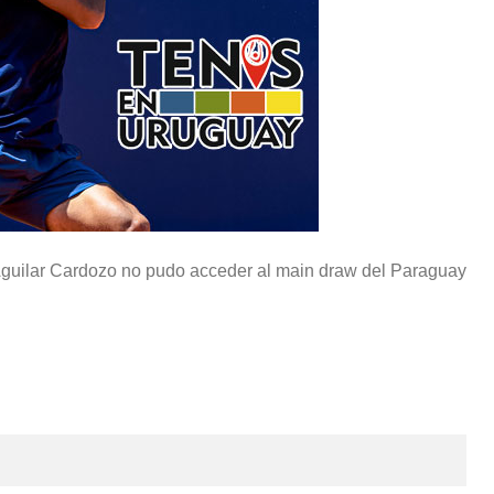
guilar Cardozo no pudo acceder al main draw del Paraguay
Paraguay Open 2025: Thiago Monteiro vs. Emilio
Nava por el título en el ATP Challenger de Asunción
March 23, 2025